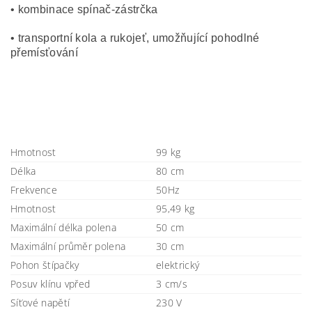
• kombinace spínač-zástrčka
• transportní kola a rukojeť, umožňující pohodlné
přemísťování
Hmotnost
99 kg
Délka
80 cm
Frekvence
50Hz
Hmotnost
95,49 kg
Maximální délka polena
50 cm
Maximální průměr polena
30 cm
Pohon štípačky
elektrický
Posuv klínu vpřed
3 cm/s
Síťové napětí
230 V