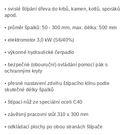
• svislé štípání dřeva do krbů, kamen, kotlů, sporáků
apod.
• průměr špalků: 50 - 300 mm, max. délka: 500 mm
• elektromotor 3,0 kW (S6/40%)
• výkonné hydraulické čerpadlo
• bezpečné (obouruční) ovládání pomocí pák s
ochrannými kryty
• přesné nastavení zdvihu štípacího klínu podle
skutečné délky špalků
• štípací nůž ze speciální oceli C40
• závěsný pracovní stůl 310 x 300 mm
• odkládací plochy po obou stranách štípače