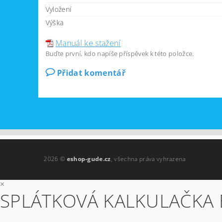
Vyložení
Výška
Manuál ke stažení
Buďte první, kdo napíše příspěvek k této položce.
Přidat komentář
2026 ©
eshop-gude.cz
, všechna práva vyhrazena
×
SPLÁTKOVÁ KALKULAČKA 