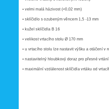
• velmi malá házivost (<0,02 mm)
• sklíčidlo s ozubeným věncem 1,5 -13 mm
• kužel sklíčidla B 16
• velikost vrtacího stolu Ø 170 mm
• u vrtacího stolu lze nastavit výšku a otáčení v
• nastavitelný hloubkový doraz pro přesné vrtání
• maximální vzdálenost sklíčidla vrtáku od vrtac