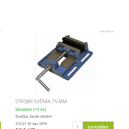
7
Kód:
38318
STROJNÍ SVĚRÁK 75 MM
Skladem
(>5 ks)
Značka:
Güde GmbH
319,01 Kč bez DPH