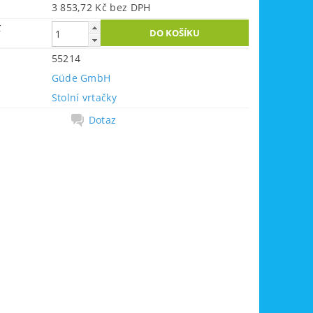
3 853,72 Kč bez DPH
č
55214
Güde GmbH
Stolní vrtačky
Dotaz