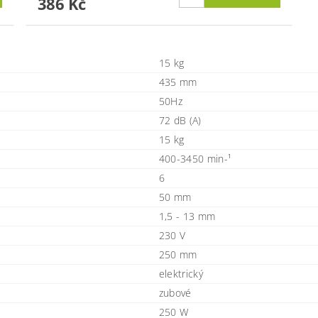
386 Kč
15 kg
435 mm
50Hz
72 dB (A)
15 kg
400-3450 min-¹
6
50 mm
1,5 - 13 mm
230 V
250 mm
elektrický
zubové
250 W