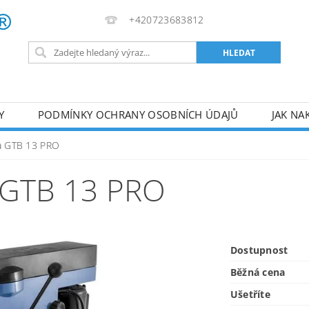
+420723683812
Y
PODMÍNKY OCHRANY OSOBNÍCH ÚDAJŮ
JAK NA
VA
AKUMULÁTOROVÉ NÁŘADÍ
PILY
TOPIDLA
ka GTB 13 PRO
U
KOMPRESORY
ZPRACOVÁNÍ DŘEVA
ČERPA
 GTB 13 PRO
RUČNÍ NÁŘADÍ
AKU NÁŘADÍ
STAVEBNÍ STRO
Dostupnost
Běžná cena
Ušetříte