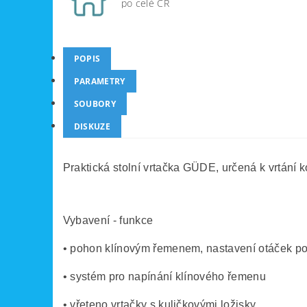
po celé ČR
POPIS
PARAMETRY
SOUBORY
DISKUZE
Praktická stolní vrtačka GÜDE, určená k vrtání
Vybavení - funkce
• pohon klínovým řemenem, nastavení otáček po
• systém pro napínání klínového řemenu
• vřeteno vrtačky s kuličkovými ložisky