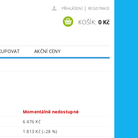
|
PŘIHLÁŠENÍ
REGISTRACE
KOŠÍK:
0 Kč
KUPOVAT
AKČNÍ CENY
SVÁŘEČKY
DLA
ZVEDÁKY
JE
ÚKLIDOVÁ TECHNIKA
Momentálně nedostupné
6 476 Kč
1 813 Kč
(–28 %)