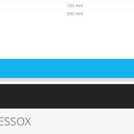
105 mm
590 mm
ESSOX