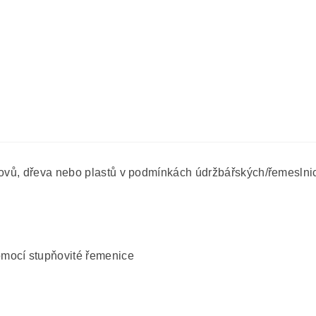
 kovů, dřeva nebo plastů v podmínkách údržbářských/řemeslni
mocí stupňovité řemenice