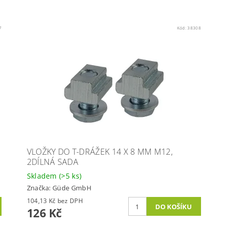
7
Kód:
38308
VLOŽKY DO T-DRÁŽEK 14 X 8 MM M12,
2DÍLNÁ SADA
Skladem
(>5 ks)
Značka:
Güde GmbH
104,13 Kč bez DPH
126 Kč