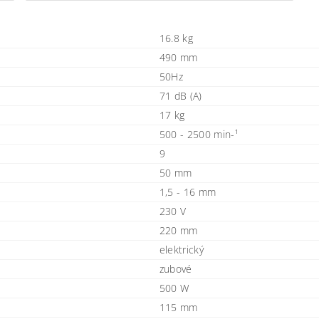
16.8 kg
490 mm
50Hz
71 dB (A)
17 kg
500 - 2500 min-¹
9
50 mm
1,5 - 16 mm
230 V
220 mm
elektrický
zubové
500 W
115 mm