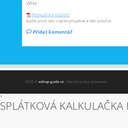
Výška
Manuál ke stažení
Buďte první, kdo napíše příspěvek k této položce.
Přidat komentář
2026 ©
eshop-gude.cz
, všechna práva vyhrazena
×
SPLÁTKOVÁ KALKULAČKA 