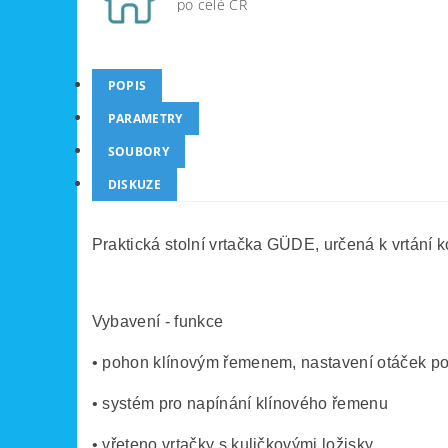
po celé ČR
POPIS
PARAMETRY
SOUBORY
DISKUZE
Praktická stolní vrtačka GÜDE, určená k vrtání 
Vybavení - funkce
• pohon klínovým řemenem, nastavení otáček po
• systém pro napínání klínového řemenu
• vřeteno vrtačky s kuličkovými ložisky