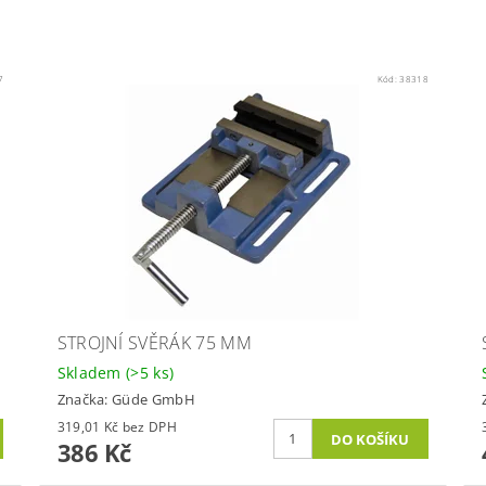
7
Kód:
38318
STROJNÍ SVĚRÁK 75 MM
Skladem
(>5 ks)
Značka:
Güde GmbH
319,01 Kč bez DPH
386 Kč