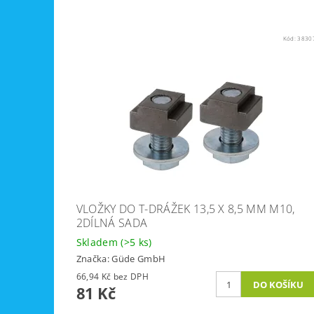
Kód:
3830
VLOŽKY DO T-DRÁŽEK 13,5 X 8,5 MM M10,
2DÍLNÁ SADA
Skladem
(>5 ks)
Značka:
Güde GmbH
66,94 Kč bez DPH
81 Kč