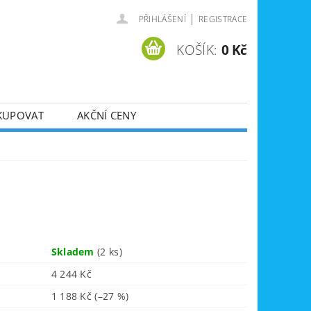
|
PŘIHLÁŠENÍ
REGISTRACE
KOŠÍK:
0 Kč
KUPOVAT
AKČNÍ CENY
SVÁŘEČKY
DLA
ZVEDÁKY
JE
ÚKLIDOVÁ TECHNIKA
Skladem
(2 ks)
4 244 Kč
1 188 Kč
(–27 %)