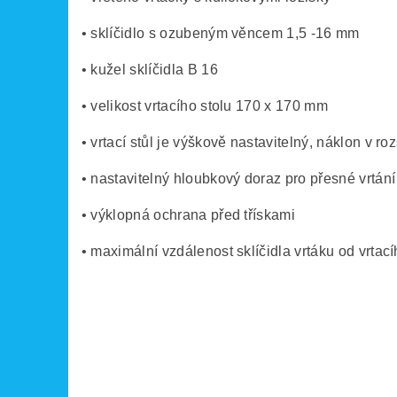
• sklíčidlo s ozubeným věncem 1,5 -16 mm
• kužel sklíčidla B 16
• velikost vrtacího stolu 170 x 170 mm
• vrtací stůl je výškově nastavitelný, náklon v ro
• nastavitelný hloubkový doraz pro přesné vrtání
• výklopná ochrana před třískami
• maximální vzdálenost sklíčidla vrtáku od vrtac