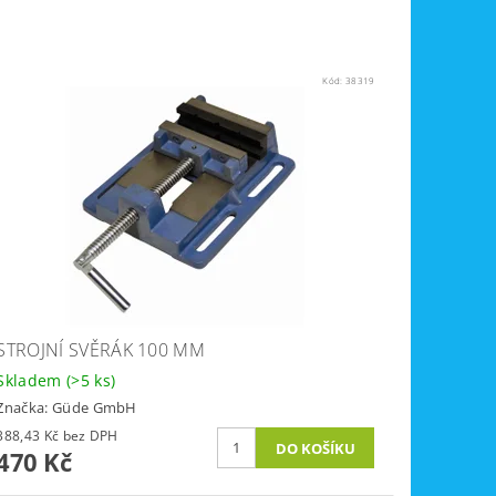
Kód:
38319
STROJNÍ SVĚRÁK 100 MM
Skladem
(>5 ks)
Značka:
Güde GmbH
388,43 Kč bez DPH
470 Kč