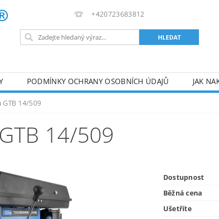
+420723683812
Y
PODMÍNKY OCHRANY OSOBNÍCH ÚDAJŮ
JAK NA
VA
AKUMULÁTOROVÉ NÁŘADÍ
PILY
TOPIDLA
ka GTB 14/509
U
KOMPRESORY
ZPRACOVÁNÍ DŘEVA
ČERPA
GTB 14/509
RUČNÍ NÁŘADÍ
AKU NÁŘADÍ
STAVEBNÍ STRO
Dostupnost
Běžná cena
Ušetříte