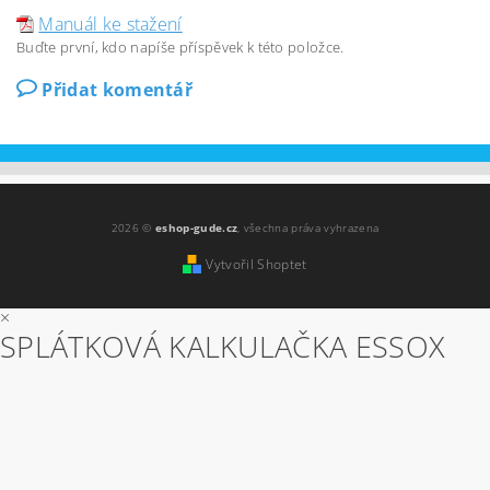
Manuál ke stažení
Buďte první, kdo napíše příspěvek k této položce.
Přidat komentář
2026 ©
eshop-gude.cz
, všechna práva vyhrazena
Vytvořil Shoptet
×
SPLÁTKOVÁ KALKULAČKA ESSOX