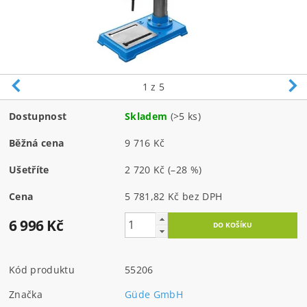
1
z 5
Dostupnost
Skladem
(>5 ks)
Běžná cena
9 716 Kč
Ušetříte
2 720 Kč
(–28 %)
Cena
5 781,82 Kč bez DPH
6 996 Kč
Kód produktu
55206
Značka
Güde GmbH