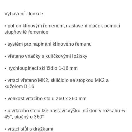
Vybavení - funkce
• pohon klínovým řemenem, nastavení otáček pomocí
stupňovité řemenice
• systém pro napínání klínového řemenu
• vřeteno vrtačky s kuličkovými ložisky
• rychloupínací sklíčidlo 1-16 mm
• vrtací vřeteno MK2, sklíčidlo se stopkou MK2 a
kuželem B 16
• velikost vrtacího stolu 260 x 260 mm
• u vrtacího stolu lze nastavit výšku, náklon v rozsahu +/-
45°, otočný o 360°
• vrtací stůl s drážkami