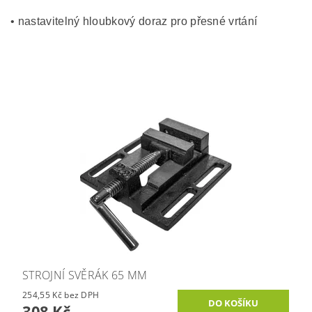
• nastavitelný hloubkový doraz pro přesné vrtání
STROJNÍ SVĚRÁK 65 MM
254,55 Kč bez DPH
308 Kč