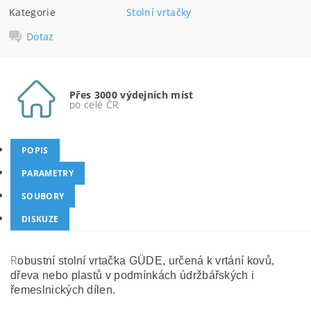
Kategorie
Stolní vrtačky
Dotaz
Přes 3000 výdejních míst
po celé ČR
POPIS
PARAMETRY
SOUBORY
DISKUZE
R
obustní stolní vrtačka GÜDE, určená k vrtání kovů,
dřeva nebo plastů v podmínkách údržbářských i
řemeslnických dílen.