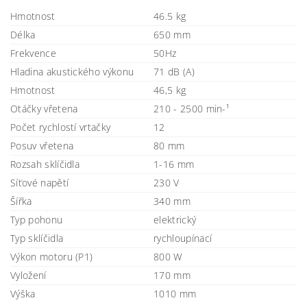
Hmotnost
46.5 kg
Délka
650 mm
Frekvence
50Hz
Hladina akustického výkonu
71 dB (A)
Hmotnost
46,5 kg
Otáčky vřetena
210 - 2500 min-¹
Počet rychlostí vrtačky
12
Posuv vřetena
80 mm
Rozsah sklíčidla
1-16 mm
Síťové napětí
230 V
Šířka
340 mm
Typ pohonu
elektrický
Typ sklíčidla
rychloupínací
Výkon motoru (P1)
800 W
Vyložení
170 mm
Výška
1010 mm