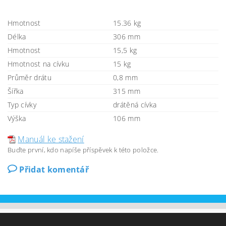
Hmotnost
15.36 kg
Délka
306 mm
Hmotnost
15,5 kg
Hmotnost na cívku
15 kg
Průměr drátu
0,8 mm
Šířka
315 mm
Typ cívky
drátěná cívka
Výška
106 mm
Manuál ke stažení
Buďte první, kdo napíše příspěvek k této položce.
Přidat komentář