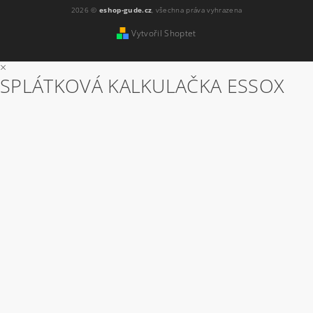
2026 ©
eshop-gude.cz
, všechna práva vyhrazena
Vytvořil Shoptet
×
SPLÁTKOVÁ KALKULAČKA ESSOX