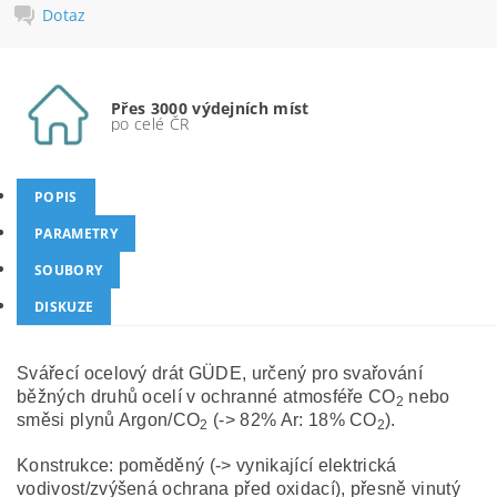
Dotaz
Přes 3000 výdejních míst
po celé ČR
POPIS
PARAMETRY
SOUBORY
DISKUZE
Svářecí ocelový drát GÜDE, určený pro svařování
běžných druhů ocelí v ochranné atmosféře CO
nebo
2
směsi plynů Argon/CO
(-> 82% Ar: 18% CO
).
2
2
Konstrukce: poměděný (-> vynikající elektrická
vodivost/zvýšená ochrana před oxidací), přesně vinutý