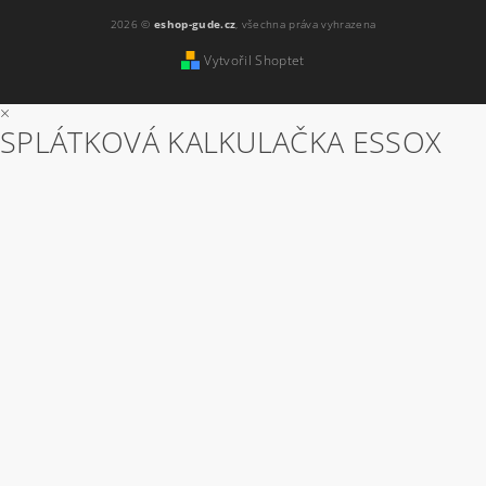
2026 ©
eshop-gude.cz
, všechna práva vyhrazena
Vytvořil Shoptet
×
SPLÁTKOVÁ KALKULAČKA ESSOX