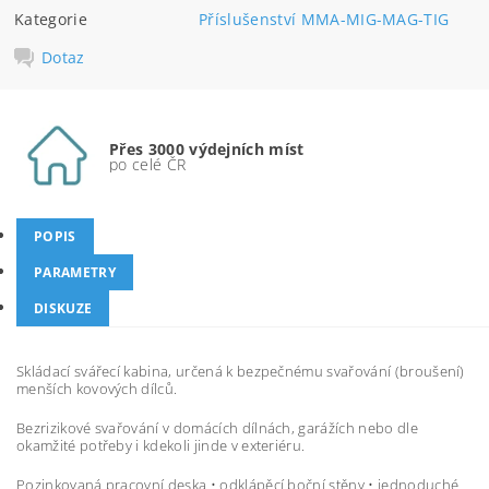
Kategorie
Příslušenství MMA-MIG-MAG-TIG
Dotaz
Přes 3000 výdejních míst
po celé ČR
POPIS
PARAMETRY
DISKUZE
Skládací svářecí kabina, určená k bezpečnému svařování (broušení)
menších kovových dílců.
Bezrizikové svařování v domácích dílnách, garážích nebo dle
okamžité potřeby i kdekoli jinde v exteriéru.
Pozinkovaná pracovní deska • odklápěcí boční stěny • jednoduché