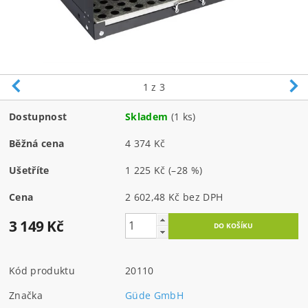
1
z 3
Dostupnost
Skladem
(1 ks)
Běžná cena
4 374 Kč
Ušetříte
1 225 Kč
(–28 %)
Cena
2 602,48 Kč bez DPH
3 149 Kč
Kód produktu
20110
Značka
Güde GmbH