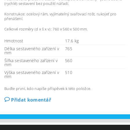
(rychlé) sestavení bez použití nářadí.
Konstrukce: ocelový rám, vyjímatelný svařovací rošt, rukojeť pro
přenášení.
Celkové rozměry (d x š x v): 760 x 560 x 500 mm.
Hmotnost
17.6 kg
Délka sestaveného zařízení v
765
mm
Šířka sestaveného zařízení v
560
mm
Výška sestaveného zařízení v
510
mm
Buďte první, kdo napíše příspěvek k této položce.
Přidat komentář