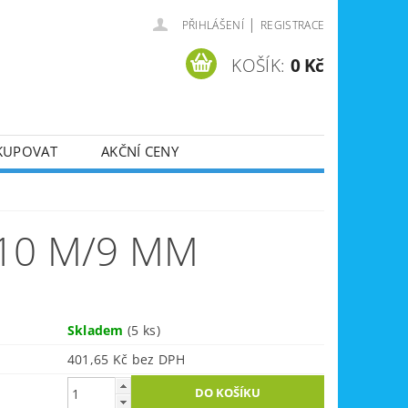
|
PŘIHLÁŠENÍ
REGISTRACE
KOŠÍK:
0 Kč
KUPOVAT
AKČNÍ CENY
SVÁŘEČKY
DLA
ZVEDÁKY
 10 M/9 MM
JE
ÚKLIDOVÁ TECHNIKA
Skladem
(5 ks)
401,65 Kč bez DPH