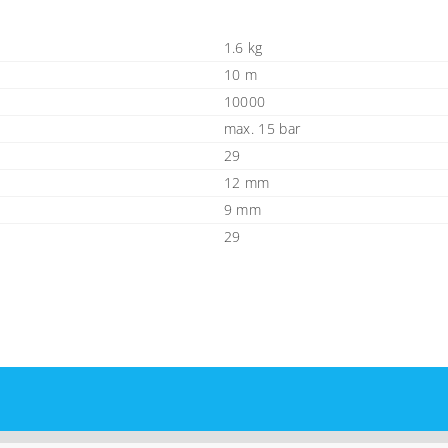
1.6 kg
10 m
10000
max. 15 bar
29
12 mm
9 mm
29