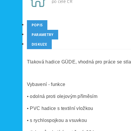
po celé ČR
POPIS
PARAMETRY
DISKUZE
Tlaková hadice GÜDE, vhodná pro práce se st
Vybavení - funkce
• odolná proti olejovým příměsím
• PVC hadice s textilní vložkou
• s rychlospojkou a vsuvkou