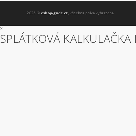
2026 ©
eshop-gude.cz
, všechna práva vyhrazena
×
SPLÁTKOVÁ KALKULAČKA 