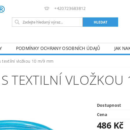
+420723683812
Y
PODMÍNKY OCHRANY OSOBNÍCH ÚDAJŮ
JAK NA
VA
AKUMULÁTOROVÉ NÁŘADÍ
PILY
TOPIDLA
s textilní vložkou 10 m/9 mm
U
KOMPRESORY
ZPRACOVÁNÍ DŘEVA
ČERPA
 S TEXTILNÍ VLOŽKOU
RUČNÍ NÁŘADÍ
AKU NÁŘADÍ
STAVEBNÍ STRO
Dostupnost
Cena
486 Kč