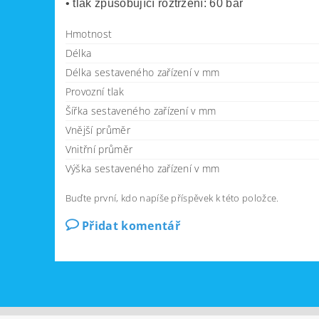
• tlak způsobující roztržení: 60 bar
Hmotnost
Délka
Délka sestaveného zařízení v mm
Provozní tlak
Šířka sestaveného zařízení v mm
Vnější průměr
Vnitřní průměr
Výška sestaveného zařízení v mm
Buďte první, kdo napíše příspěvek k této položce.
Přidat komentář