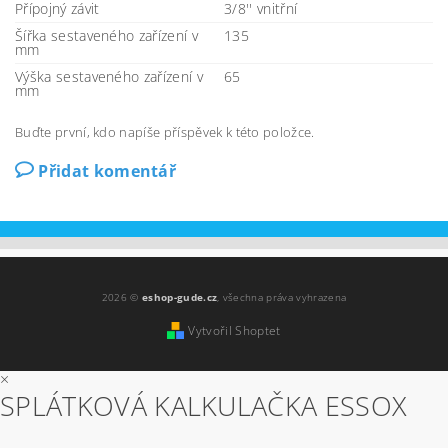
Přípojný závit
3/8'' vnitřní
Šířka sestaveného zařízení v
135
mm
Výška sestaveného zařízení v
65
mm
Buďte první, kdo napíše příspěvek k této položce.
Přidat komentář
2026 ©
eshop-gude.cz
, všechna práva vyhrazena
Vytvořil Shoptet
×
SPLÁTKOVÁ KALKULAČKA ESSOX