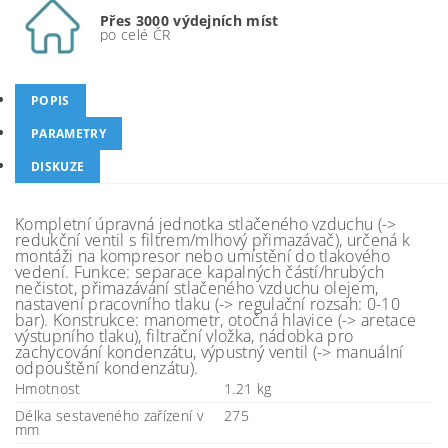
Přes 3000 výdejních míst
po celé ČR
POPIS
PARAMETRY
DISKUZE
Kompletní úpravná jednotka stlačeného vzduchu (->
redukční ventil s filtrem/mlhový přimazávač), určená k
montáži na kompresor nebo umístění do tlakového
vedení. Funkce: separace kapalných částí/hrubých
nečistot, přimazávání stlačeného vzduchu olejem,
nastavení pracovního tlaku (-> regulační rozsah: 0-10
bar). Konstrukce: manometr, otočná hlavice (-> aretace
výstupního tlaku), filtrační vložka, nádobka pro
zachycování kondenzátu, výpustný ventil (-> manuální
odpouštění kondenzátu).
Hmotnost
1.21 kg
Délka sestaveného zařízení v
275
mm