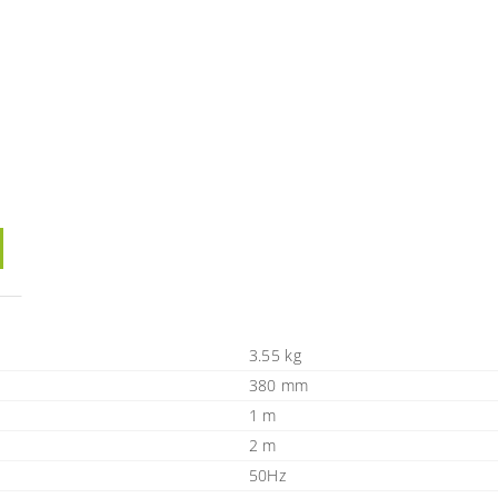
3.55 kg
380 mm
1 m
2 m
50Hz