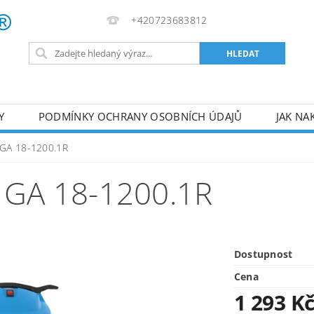
+420723683812
Y
PODMÍNKY OCHRANY OSOBNÍCH ÚDAJŮ
JAK NA
VA
AKUMULÁTOROVÉ NÁŘADÍ
PILY
TOPIDLA
 GA 18-1200.1R
U
KOMPRESORY
ZPRACOVÁNÍ DŘEVA
ČERPA
GA 18-1200.1R
RUČNÍ NÁŘADÍ
AKU NÁŘADÍ
STAVEBNÍ STRO
Dostupnost
Cena
1 293 K