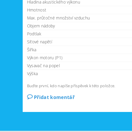
Hladina akustického výkonu
Hmotnost
Max. průtočné množství vzduchu
Objem nádoby
Podtlak
Síťové napětí
Šířka
Výkon motoru (P1)
Vysavač na popel
Výška
Buďte první, kdo napíše příspěvek k této položce.
Přidat komentář