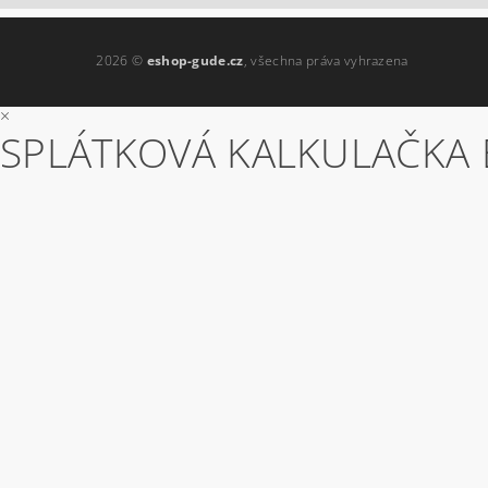
2026 ©
eshop-gude.cz
, všechna práva vyhrazena
×
SPLÁTKOVÁ KALKULAČKA 