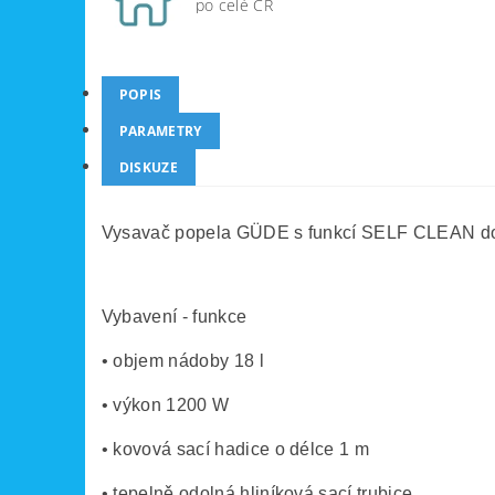
po celé ČR
POPIS
PARAMETRY
DISKUZE
Vysavač popela GÜDE s funkcí SELF CLEAN dokáže
Vybavení - funkce
• objem nádoby 18 l
• výkon 1200 W
• kovová sací hadice o délce 1 m
• tepelně odolná hliníková sací trubice