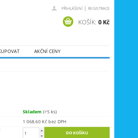
|
PŘIHLÁŠENÍ
REGISTRACE
KOŠÍK:
0 Kč
KUPOVAT
AKČNÍ CENY
SVÁŘEČKY
DLA
ZVEDÁKY
JE
ÚKLIDOVÁ TECHNIKA
Skladem
(>5 ks)
1 068,60 Kč bez DPH
č