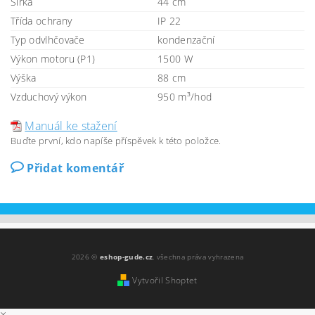
Šířka
44 cm
Třída ochrany
IP 22
Typ odvlhčovače
kondenzační
Výkon motoru (P1)
1500 W
Výška
88 cm
Vzduchový výkon
950 m³/hod
Manuál ke stažení
Buďte první, kdo napíše příspěvek k této položce.
Přidat komentář
2026 ©
eshop-gude.cz
, všechna práva vyhrazena
Vytvořil Shoptet
×