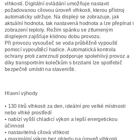
vlhkostí. Digitální ovládání umožňuje nastavit
požadovanou cílovou úroveň vlhkosti, kterou přístroj
automaticky udržuje. Na displeji se zobrazuje, jak
aktuální hodnota, tak nastavená hodnota a lze přepínat i
zobrazení teploty. Režim spánku se ztlumeným
displejem zajišťuje klidnou dobu provozu.
Při provozu vysoušeč se voda průběžně vypouští
pomocí vypouštěcí hadice. Automatická kontrola
ochrany proti zamrznutí podporuje spolehlivý provoz a
díky transportním kolečkům s brzdami lze spotřebič
bezpečně umístit na staveništi.
Hlavní výhody
• 130 litrů vlhkosti za den, ideální pro velké místnosti
nebo vlhké prostředí
• nabízí vyšší chladicí výkon a lepší energetickou
účinnost
• nastavitelná cílová vlhkost
• maximální výkon bez ohledu na úroveň vlhkosti