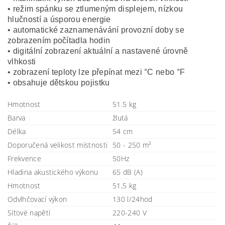
• režim spánku se ztlumeným displejem, nízkou
hlučností a úsporou energie
• automatické zaznamenávání provozní doby se
zobrazením počítadla hodin
• digitální zobrazení aktuální a nastavené úrovně
vlhkosti
• zobrazení teploty lze přepínat mezi °C nebo °F
• obsahuje dětskou pojistku
Hmotnost
51.5 kg
Barva
žlutá
Délka
54 cm
Doporučená velikost místnosti
50 - 250 m²
Frekvence
50Hz
Hladina akustického výkonu
65 dB (A)
Hmotnost
51,5 kg
Odvlhčovací výkon
130 l/24hod
Síťové napětí
220-240 V