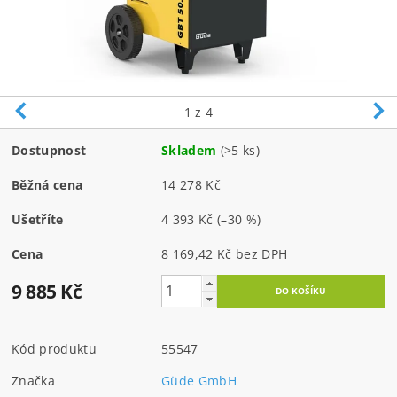
1
z 4
Dostupnost
Skladem
(>5 ks)
Běžná cena
14 278 Kč
Ušetříte
4 393 Kč
(–30 %)
Cena
8 169,42 Kč bez DPH
9 885 Kč
Kód produktu
55547
Značka
Güde GmbH