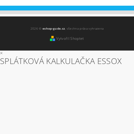
2026 ©
eshop-gude.cz
, všechna práva vyhrazena
Vytvořil Shoptet
×
SPLÁTKOVÁ KALKULAČKA ESSOX