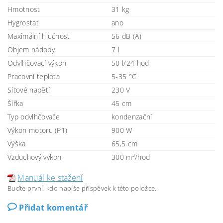
Hmotnost
31 kg
Hygrostat
ano
Maximální hlučnost
56 dB (A)
Objem nádoby
7 l
Odvlhčovací výkon
50 l/24 hod
Pracovní teplota
5-35 °C
Síťové napětí
230 V
Šířka
45 cm
Typ odvlhčovače
kondenzační
Výkon motoru (P1)
900 W
Výška
65,5 cm
Vzduchový výkon
300 m³/hod
Manuál ke stažení
Buďte první, kdo napíše příspěvek k této položce.
Přidat komentář