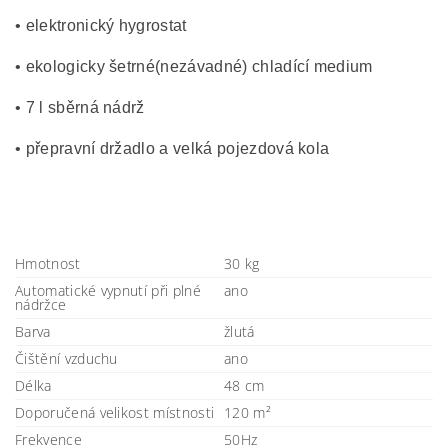
• elektronický hygrostat
• ekologicky šetrné(nezávadné) chladící medium
• 7 l sběrná nádrž
• přepravní držadlo a velká pojezdová kola
Hmotnost
30 kg
Automatické vypnutí při plné
ano
nádržce
Barva
žlutá
Čištění vzduchu
ano
Délka
48 cm
Doporučená velikost místnosti
120 m²
Frekvence
50Hz