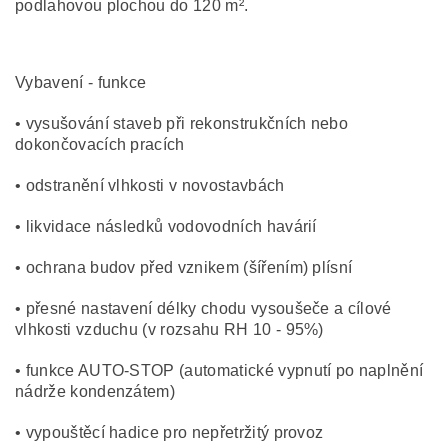
podlahovou plochou do 120 m².
Vybavení - funkce
• vysušování staveb při rekonstrukčních nebo
dokončovacích pracích
• odstranění vlhkosti v novostavbách
• likvidace následků vodovodních havárií
• ochrana budov před vznikem (šířením) plísní
• přesné nastavení délky chodu vysoušeče a cílové
vlhkosti vzduchu (v rozsahu RH 10 - 95%)
• funkce AUTO-STOP (automatické vypnutí po naplnění
nádrže kondenzátem)
• vypouštěcí hadice pro nepřetržitý provoz