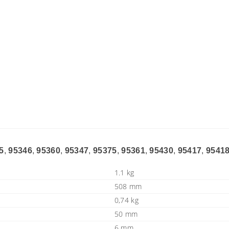
5
,
95346
,
95360
,
95347
,
95375
,
95361
,
95430
,
95417
,
9541
1.1 kg
508 mm
0,74 kg
50 mm
6 mm