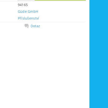
94165
Güde GmbH
Příslušenství
Dotaz