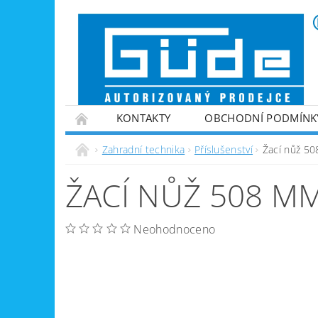
KONTAKTY
OBCHODNÍ PODMÍNK
VINTEC
ZPRACOVÁNÍ PALIVOVÉHO DŘE
Zahradní technika
Příslušenství
Žací nůž 5
ZAHRADNÍ TECHNIKA
ZPRACOVÁNÍ KOV
ŽACÍ NŮŽ 508 M
GENERÁTORY PROUDU
VYBAVENÍ DÍLEN
NABÍJEČKY BATERIÍ
Neohodnoceno