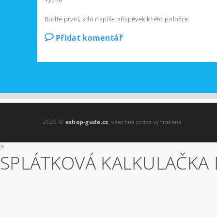
Buďte první, kdo napíše příspěvek k této položce.
Přidat komentář
2026 ©
eshop-gude.cz
, všechna práva vyhrazena
×
SPLÁTKOVÁ KALKULAČKA 