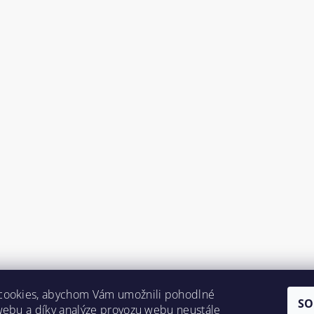
cookies, abychom Vám umožnili pohodlné
SO
webu a díky analýze provozu webu neustále