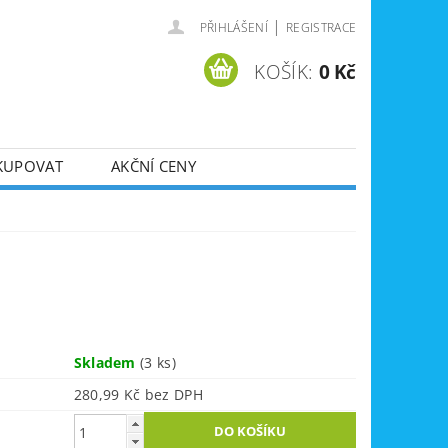
|
PŘIHLÁŠENÍ
REGISTRACE
KOŠÍK:
0 Kč
KUPOVAT
AKČNÍ CENY
SVÁŘEČKY
DLA
ZVEDÁKY
JE
ÚKLIDOVÁ TECHNIKA
Skladem
(3 ks)
280,99 Kč bez DPH