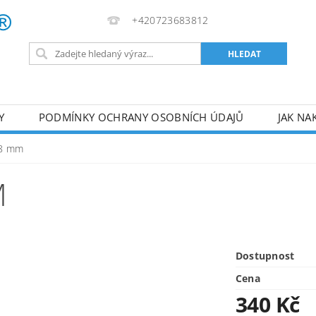
+420723683812
Y
PODMÍNKY OCHRANY OSOBNÍCH ÚDAJŮ
JAK NA
VA
AKUMULÁTOROVÉ NÁŘADÍ
PILY
TOPIDLA
08 mm
U
KOMPRESORY
ZPRACOVÁNÍ DŘEVA
ČERPA
M
RUČNÍ NÁŘADÍ
AKU NÁŘADÍ
STAVEBNÍ STRO
Dostupnost
Cena
340 Kč