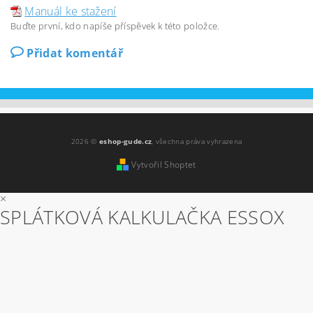
Manuál ke stažení
Buďte první, kdo napíše příspěvek k této položce.
Přidat komentář
2026 ©
eshop-gude.cz
, všechna práva vyhrazena
Vytvořil Shoptet
×
SPLÁTKOVÁ KALKULAČKA ESSOX