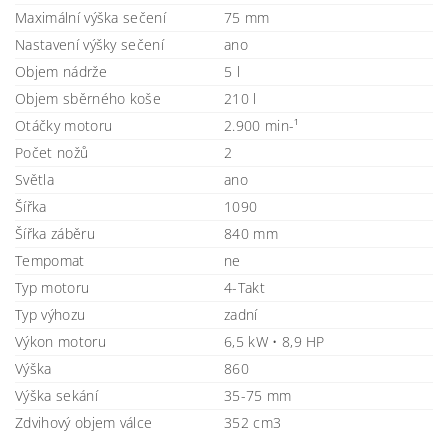
Maximální výška sečení
75 mm
Nastavení výšky sečení
ano
Objem nádrže
5 l
Objem sběrného koše
210 l
Otáčky motoru
2.900 min-¹
Počet nožů
2
Světla
ano
Šířka
1090
Šířka záběru
840 mm
Tempomat
ne
Typ motoru
4-Takt
Typ výhozu
zadní
Výkon motoru
6,5 kW • 8,9 HP
Výška
860
Výška sekání
35-75 mm
Zdvihový objem válce
352 cm3