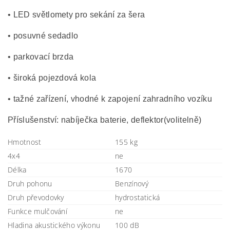
• LED světlomety pro sekání za šera
• posuvné sedadlo
• parkovací brzda
• široká pojezdová kola
• tažné zařízení, vhodné k zapojení zahradního vozíku
Příslušenství: nabíječka baterie, deflektor(volitelně)
Hmotnost
155 kg
4x4
ne
Délka
1670
Druh pohonu
Benzínový
Druh převodovky
hydrostatická
Funkce mulčování
ne
Hladina akustického výkonu
100 dB