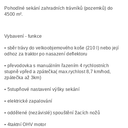
Pohodlné sekání zahradních trávníků (pozemků) do
4500 m².
Vybavení - funkce
• sběr trávy do velkoobjemového koše (210 l) nebo její
odhoz za traktor po nasazení deflektoru
• převodovka s manuálním řazením 4 rychlostních
stupně vpřed a zpátečka( max.rychlost 8,7 km/hod,
zpátečka až 3km)
• 5stupňové nastavení výšky sekání
• elektrické zapalování
• oddělené (nezávislé) spouštění žacích nožů
• 4taktní OHV motor