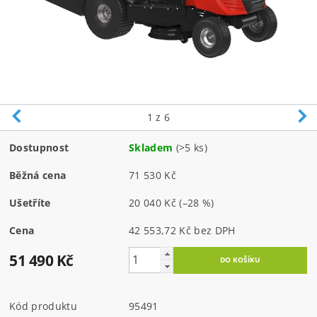
1
z 6
Dostupnost
Skladem
(>5 ks)
Běžná cena
71 530 Kč
Ušetříte
20 040 Kč
(–28 %)
Cena
42 553,72 Kč bez DPH
51 490 Kč
Kód produktu
95491