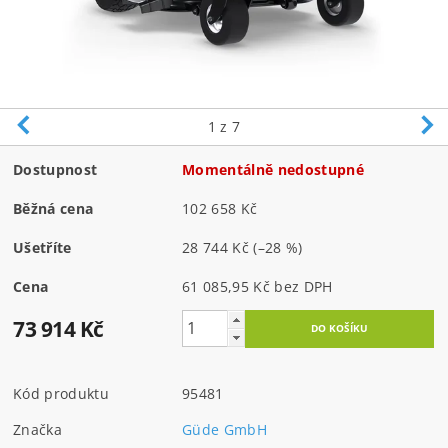
1
z 7
Dostupnost
Momentálně nedostupné
Běžná cena
102 658 Kč
Ušetříte
28 744 Kč
(–28 %)
Cena
61 085,95 Kč bez DPH
73 914 Kč
Kód produktu
95481
Značka
Güde GmbH