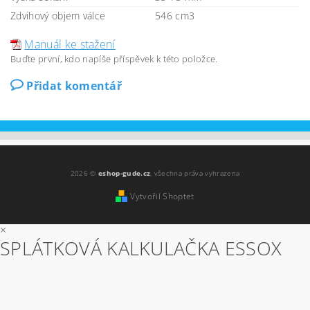
Zdvihový objem válce
546 cm3
Manuál ke stažení
Buďte první, kdo napíše příspěvek k této položce.
Přidat komentář
2026 ©
eshop-gude.cz
, všechna práva vyhrazena
Vytvořil Shoptet
×
SPLÁTKOVÁ KALKULAČKA ESSOX