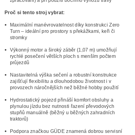
zpracování) a při použití bočního výhozu trávy
Proč si tento stroj vybrat:
Maximální manévrovatelnost díky konstrukci Zero
Turn – ideální pro prostory s překážkami, keři či
stromky
Výkonný motor a široký záběr (1,07 m) umožňují
rychlé posečení větších ploch s menším počtem
průjezdů
Nastavitelná výška sečení a robustní konstrukce
zajišťují flexibilitu a dlouhodobou životnost i v
provozech náročnějších než běžné hobby použití
Hydrostatický pojezd přináší komfort obsluhy a
plynulou jízdu bez nutnosti řazení převodových
stupňů manuálně (běžný u běžných zahradních
traktorů)
Podpora značkou GÜDE znamená dobrou servisní