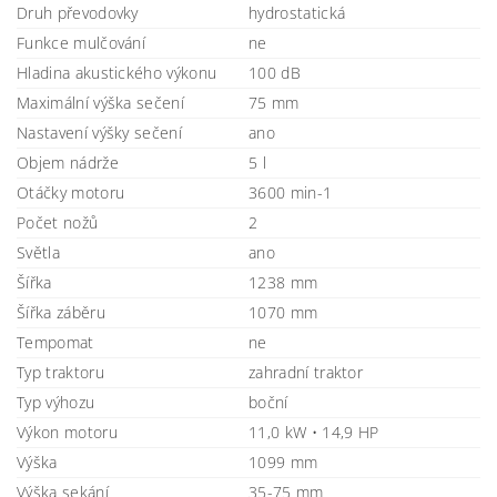
Druh převodovky
hydrostatická
Funkce mulčování
ne
Hladina akustického výkonu
100 dB
Maximální výška sečení
75 mm
Nastavení výšky sečení
ano
Objem nádrže
5 l
Otáčky motoru
3600 min-1
Počet nožů
2
Světla
ano
Šířka
1238 mm
Šířka záběru
1070 mm
Tempomat
ne
Typ traktoru
zahradní traktor
Typ výhozu
boční
Výkon motoru
11,0 kW • 14,9 HP
Výška
1099 mm
Výška sekání
35-75 mm