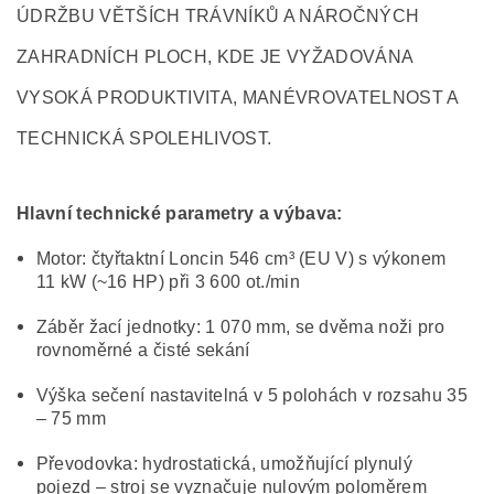
ÚDRŽBU VĚTŠÍCH TRÁVNÍKŮ A NÁROČNÝCH
ZAHRADNÍCH PLOCH, KDE JE VYŽADOVÁNA
VYSOKÁ PRODUKTIVITA, MANÉVROVATELNOST A
TECHNICKÁ SPOLEHLIVOST.
Hlavní technické parametry a výbava:
Motor: čtyřtaktní Loncin 546 cm³ (EU V) s výkonem
11 kW (~16 HP) při 3 600 ot./min
Záběr žací jednotky: 1 070 mm, se dvěma noži pro
rovnoměrné a čisté sekání
Výška sečení nastavitelná v 5 polohách v rozsahu 35
– 75 mm
Převodovka: hydrostatická, umožňující plynulý
pojezd – stroj se vyznačuje nulovým poloměrem