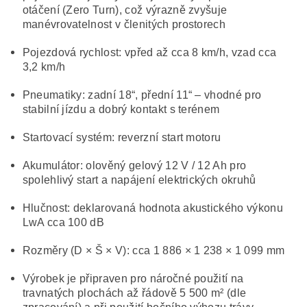
otáčení (Zero Turn), což výrazně zvyšuje
manévrovatelnost v členitých prostorech
Pojezdová rychlost: vpřed až cca 8 km/h, vzad cca
3,2 km/h
Pneumatiky: zadní 18“, přední 11“ – vhodné pro
stabilní jízdu a dobrý kontakt s terénem
Startovací systém: reverzní start motoru
Akumulátor: olověný gelový 12 V / 12 Ah pro
spolehlivý start a napájení elektrických okruhů
Hlučnost: deklarovaná hodnota akustického výkonu
LwA cca 100 dB
Rozměry (D × Š × V): cca 1 886 × 1 238 × 1 099 mm
Výrobek je připraven pro náročné použití na
travnatých plochách až řádově 5 500 m² (dle