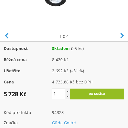
1
z 4
Dostupnost
Skladem
(>5 ks)
Běžná cena
8 420 Kč
Ušetříte
2 692 Kč
(–31 %)
Cena
4 733,88 Kč bez DPH
5 728 Kč
Kód produktu
94323
Značka
Güde GmbH