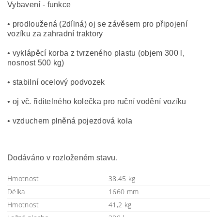
Vybavení - funkce
• prodloužená (2dílná) oj se závěsem pro připojení
vozíku za zahradní traktory
• vyklápěcí korba z tvrzeného plastu (objem 300 l,
nosnost 500 kg)
• stabilní ocelový podvozek
• oj vč. řiditelného kolečka pro ruční vodění vozíku
• vzduchem plněná pojezdová kola
Dodáváno v rozloženém stavu.
Hmotnost
38.45 kg
Délka
1660 mm
Hmotnost
41,2 kg