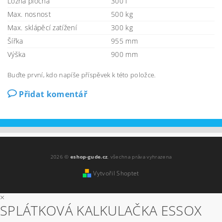
Ložná plocha
300 l
Max. nosnost
500 kg
Max. sklápěcí zatížení
300 kg
Šířka
955 mm
Výška
900 mm
Buďte první, kdo napíše příspěvek k této položce.
Přidat komentář
2026 ©
eshop-gude.cz
, všechna práva vyhrazena
Vytvořil Shoptet
×
SPLÁTKOVÁ KALKULAČKA ESSOX