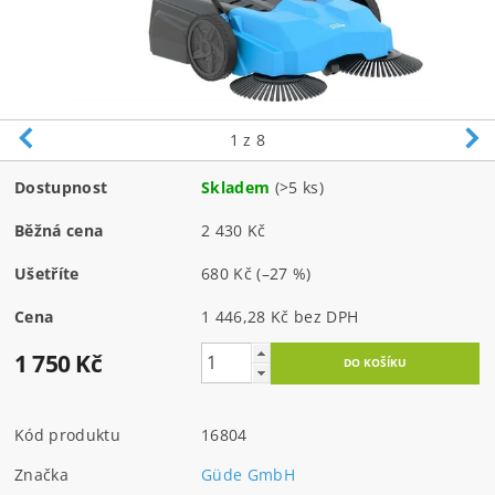
1
z 8
Dostupnost
Skladem
(>5 ks)
Běžná cena
2 430 Kč
Ušetříte
680 Kč
(–27 %)
Cena
1 446,28 Kč bez DPH
1 750 Kč
Kód produktu
16804
Značka
Güde GmbH