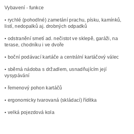
Vybavení - funkce
• rychlé (pohodlné) zametání prachu, písku, kamínků,
listí, nedopalků aj. drobných odpadků
• odstranění smetí ad. nečistot ve sklepě, garáži, na
terase, chodníku i ve dvoře
• boční podávací kartáče a centrální kartáčový válec
• sběrná nádoba s držadlem, usnadňujícím její
vysypávání
• řemenový pohon kartáčů
• ergonomicky tvarovaná (skládací) řídítka
• velká pojezdová kola