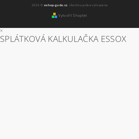
2026 ©
eshop-gude.cz
, všechna práva vyhrazena
Vytvořil Shoptet
×
SPLÁTKOVÁ KALKULAČKA ESSOX