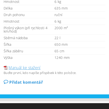
Hmotnost
6 kg
Délka
635 mm
Druh pohonu
ruční
Hmotnost
6 kg
Plošný výkon (při rychlosti 4
2000 m²
km/hod)
Sběrná nádoba
22 l
Šířka
650 mm
Šířka záběru
65 cm
Výška
1240 mm
Manuál ke stažení
Buďte první, kdo napíše příspěvek k této položce.
Přidat komentář