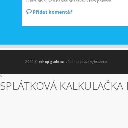
Buďte první, kdo napíše příspěvek k této položce.
Přidat komentář
2026 ©
eshop-gude.cz
, všechna práva vyhrazena
×
SPLÁTKOVÁ KALKULAČKA 