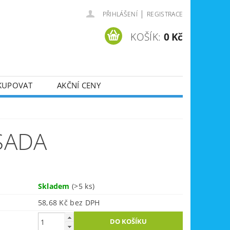
|
PŘIHLÁŠENÍ
REGISTRACE
KOŠÍK:
0 Kč
KUPOVAT
AKČNÍ CENY
SVÁŘEČKY
DLA
ZVEDÁKY
SADA
JE
ÚKLIDOVÁ TECHNIKA
Skladem
(>5 ks)
58,68 Kč bez DPH