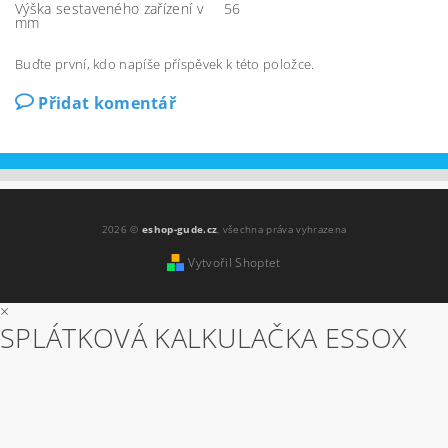
Výška sestaveného zařízení v
56
mm
Buďte první, kdo napíše příspěvek k této položce.
Přidat komentář
2026 ©
eshop-gude.cz
, všechna práva vyhrazena
Vytvořil Shoptet
×
SPLÁTKOVÁ KALKULAČKA ESSOX