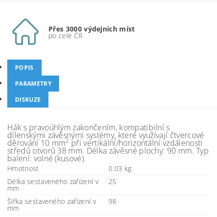
Přes 3000 výdejních míst
po celé ČR
POPIS
PARAMETRY
DISKUZE
Hák s pravoúhlým zakončením, kompatibilní s
dílenskými závěsnými systémy, které využívají čtvercové
2
děrování 10 mm
při vertikální/horizontální vzdálenosti
středů otvorů 38 mm. Délka závěsné plochy: 90 mm. Typ
balení: volné (kusové).
Hmotnost
0.03 kg
Délka sestaveného zařízení v
25
mm
Šířka sestaveného zařízení v
98
mm