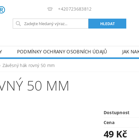
+420723683812
Y
PODMÍNKY OCHRANY OSOBNÍCH ÚDAJŮ
JAK NA
VA
AKUMULÁTOROVÉ NÁŘADÍ
PILY
TOPIDLA
Závěsný hák rovný 50 mm
U
KOMPRESORY
ZPRACOVÁNÍ DŘEVA
ČERPA
VNÝ 50 MM
RUČNÍ NÁŘADÍ
AKU NÁŘADÍ
STAVEBNÍ STRO
Dostupnost
Cena
49 Kč