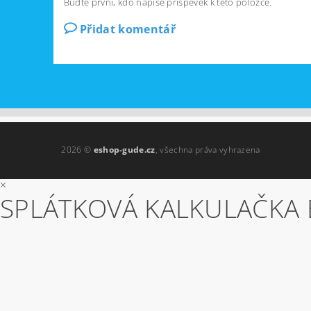
Buďte první, kdo napíše příspěvek k této položce.
Přidat komentář
2026 ©
eshop-gude.cz
, všechna práva vyhrazena
×
SPLÁTKOVÁ KALKULAČKA 