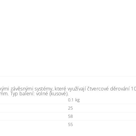
kými závěsnými systémy, které využívají čtvercové děrování 
m. Typ balení: volné (kusové).
0.1 kg
25
58
55