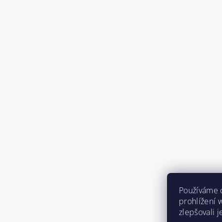
Používáme 
prohlížení 
zlepšovali 