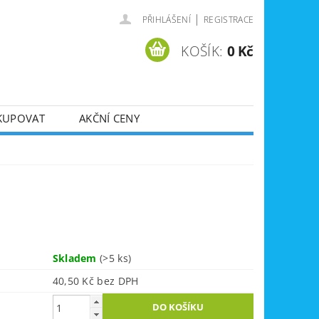
|
PŘIHLÁŠENÍ
REGISTRACE
KOŠÍK:
0 Kč
KUPOVAT
AKČNÍ CENY
SVÁŘEČKY
DLA
ZVEDÁKY
JE
ÚKLIDOVÁ TECHNIKA
Skladem
(>5 ks)
40,50 Kč bez DPH