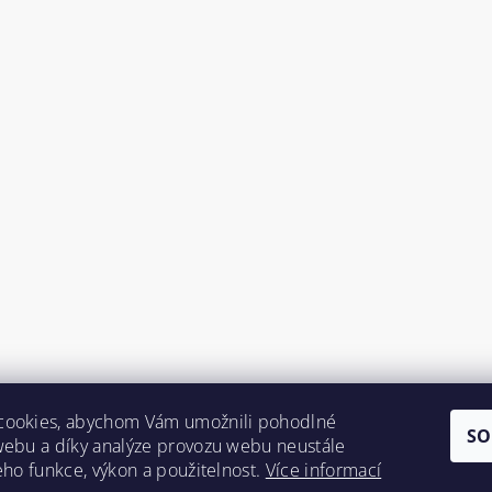
cookies, abychom Vám umožnili pohodlné
SO
webu a díky analýze provozu webu neustále
jeho funkce, výkon a použitelnost.
Více informací