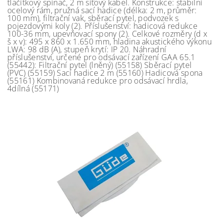
tlačítkový spínač, 2 m síťový kabel. Konstrukce: stabilní
ocelový rám, pružná sací hadice (délka: 2 m, průměr:
100 mm), filtrační vak, sběrací pytel, podvozek s
pojezdovými koly (2). Příslušenství: hadicová redukce
100-36 mm, upevňovací spony (2). Celkové rozměry (d x
š x v): 495 x 860 x 1.650 mm, hladina akustického výkonu
LWA: 98 dB (A), stupeň krytí: IP 20. Náhradní
příslušenství, určené pro odsávací zařízení GAA 65.1
(55442): Filtrační pytel (lněný) (55158) Sběrací pytel
(PVC) (55159) Sací hadice 2 m (55160) Hadicová spona
(55161) Kombinovaná redukce pro odsávací hrdla,
4dílná (55171)