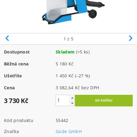
1
z 5
Dostupnost
Skladem
(>5 ks)
Běžná cena
5 180 Kč
Ušetříte
1 450 Kč
(–27 %)
Cena
3 082,64 Kč bez DPH
3 730 Kč
Kód produktu
55442
Značka
Güde GmbH