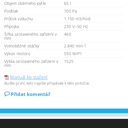
Objem sběrného pytle
65 l
Podtlak
700 Pa
Průtok vzduchu
1.150 m3/hod
Přípojka
230 V~50 Hz
Šířka sestaveného zařízení v
460
mm
Volnoběžné otáčky
2.840 min-1
Výkon motoru
550 W/P1
Výška sestaveného zařízení v
1525
mm
Manuál ke stažení
Buďte první, kdo napíše příspěvek k této položce.
Přidat komentář