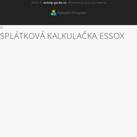
2026 ©
eshop-gude.cz
, všechna práva vyhrazena
Vytvořil Shoptet
×
SPLÁTKOVÁ KALKULAČKA ESSOX