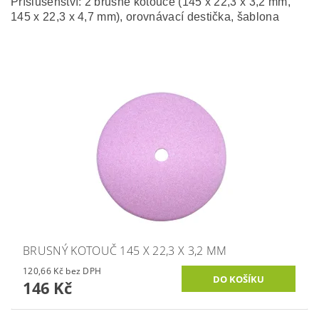
Příslušenství: 2 brusné kotouče (145 x 22,3 x 3,2 mm,
145 x 22,3 x 4,7 mm), orovnávací destička, šablona
BRUSNÝ KOTOUČ 145 X 22,3 X 3,2 MM
120,66 Kč bez DPH
146 Kč