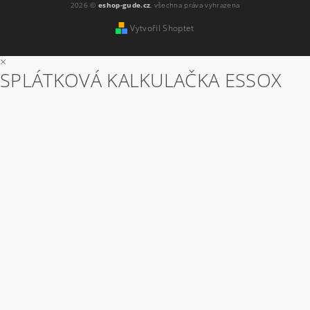
2026 ©
eshop-gude.cz
, všechna práva vyhrazena
Vytvořil Shoptet
×
SPLÁTKOVÁ KALKULAČKA ESSOX