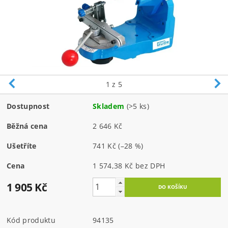
1
z 5
Dostupnost
Skladem
(>5 ks)
Běžná cena
2 646 Kč
Ušetříte
741 Kč
(–28 %)
Cena
1 574,38 Kč bez DPH
1 905 Kč
Kód produktu
94135