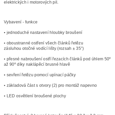
elektrických i motorových pil.
Vybavení - funkce
• jednoduché nastavení hloubky broušení
• oboustranné ostření všech článků řetězu
zásluhou otočné vodící lišty (rozsah ± 35°)
• přesné nabroušení ostří řezacích článků pod úhlem 50º
až 90º díky naklápěcí brusné hlavě
• sevření řetězu pomocí upínací páčky
• základová část s otvory (2) pro montáž napevno
• LED osvětlení broušené plochy