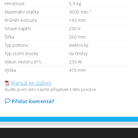
Hmotnost
5,9 kg
Maximální otáčky
3000 min-¹
Průměr kotouče
145 mm
Síťové napětí
230 V
Šířka
260 mm
Typ pohonu
elektrický
Typ stolní brusky
na řetězy
Výkon motoru (P1)
230 W
Výška
470 mm
Manuál ke stažení
Buďte první, kdo napíše příspěvek k této položce.
Přidat komentář