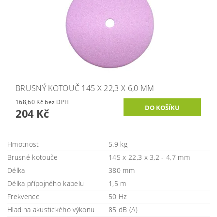
BRUSNÝ KOTOUČ 145 X 22,3 X 6,0 MM
168,60 Kč bez DPH
204 Kč
Hmotnost
5.9 kg
Brusné kotouče
145 x 22,3 x 3,2 - 4,7 mm
Délka
380 mm
Délka přípojného kabelu
1,5 m
Frekvence
50 Hz
Hladina akustického výkonu
85 dB (A)