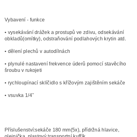
Vybavení - funkce
• vysekávání drážek a prostupů ve zdivu, odsekávání
obkladů(omítky), odstraňování podlahových krytin atd.
• dělení plechů v autodílnách
• plynulé nastavení frekvence úderů pomocí stavěcího
šroubu v rukojeti
• rychloupínací sklíčidlo s křížovým zajištěním sekáče
• vsuvka 1/4''
Příslušenství:sekáče 180 mm(5x), přídržná hlavice,
olejnička, plastový transportní kufřík