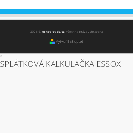
2026 ©
eshop-gude.cz
, všechna práva vyhrazena
Vytvořil Shoptet
×
SPLÁTKOVÁ KALKULAČKA ESSOX