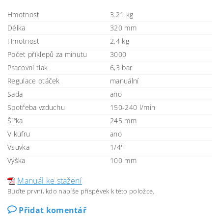
Hmotnost
3.21 kg
Délka
320 mm
Hmotnost
2,4 kg
Počet příklepů za minutu
3000
Pracovní tlak
6,3 bar
Regulace otáček
manuální
Sada
ano
Spotřeba vzduchu
150-240 l/min
Šířka
245 mm
V kufru
ano
Vsuvka
1/4''
Výška
100 mm
Manuál ke stažení
Buďte první, kdo napíše příspěvek k této položce.
Přidat komentář