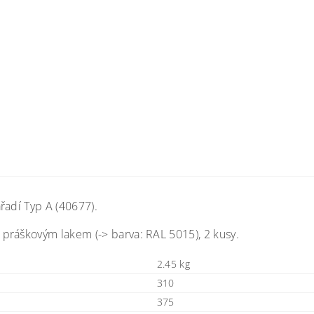
řadí Typ A (40677).
práškovým lakem (-> barva: RAL 5015), 2 kusy.
2.45 kg
310
375