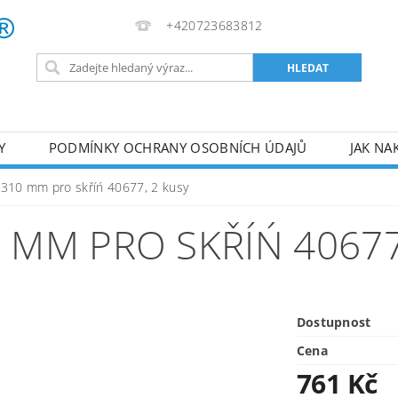
+420723683812
Y
PODMÍNKY OCHRANY OSOBNÍCH ÚDAJŮ
JAK NA
VA
AKUMULÁTOROVÉ NÁŘADÍ
PILY
TOPIDLA
 310 mm pro skříń 40677, 2 kusy
U
KOMPRESORY
ZPRACOVÁNÍ DŘEVA
ČERPA
0 MM PRO SKŘÍŃ 40677
RUČNÍ NÁŘADÍ
AKU NÁŘADÍ
STAVEBNÍ STRO
Dostupnost
Cena
761 Kč