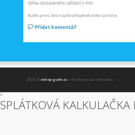
Výška sestaveného zařízení v mm
Buďte první, kdo napíše příspěvek k této položce.
Přidat komentář
2026 ©
eshop-gude.cz
, všechna práva vyhrazena
×
SPLÁTKOVÁ KALKULAČKA 