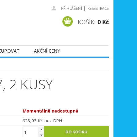
|
PŘIHLÁŠENÍ
REGISTRACE
KOŠÍK:
0 Kč
KUPOVAT
AKČNÍ CENY
SVÁŘEČKY
DLA
ZVEDÁKY
, 2 KUSY
JE
ÚKLIDOVÁ TECHNIKA
Momentálně nedostupné
628,93 Kč bez DPH