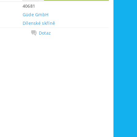
40681
Güde GmbH
Dílenské skříně
Dotaz