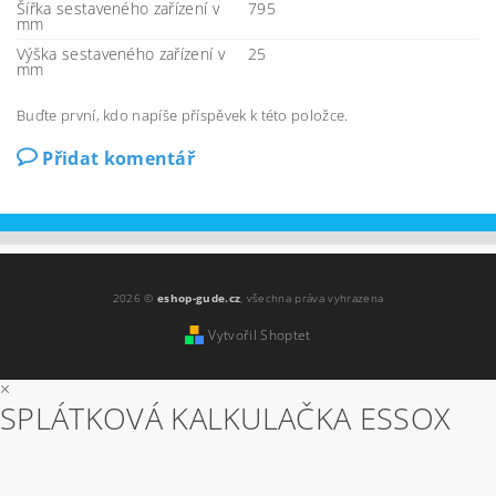
Šířka sestaveného zařízení v
795
mm
Výška sestaveného zařízení v
25
mm
Buďte první, kdo napíše příspěvek k této položce.
Přidat komentář
2026 ©
eshop-gude.cz
, všechna práva vyhrazena
Vytvořil Shoptet
×
SPLÁTKOVÁ KALKULAČKA ESSOX