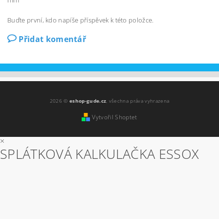
Buďte první, kdo napíše příspěvek k této položce.
Přidat komentář
2026 ©
eshop-gude.cz
, všechna práva vyhrazena
Vytvořil Shoptet
×
SPLÁTKOVÁ KALKULAČKA ESSOX