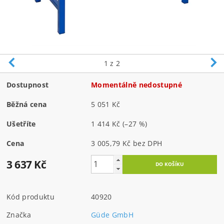
1
z 2
Dostupnost
Momentálně nedostupné
Běžná cena
5 051 Kč
Ušetříte
1 414 Kč
(–27 %)
Cena
3 005,79 Kč bez DPH
3 637 Kč
Kód produktu
40920
Značka
Güde GmbH