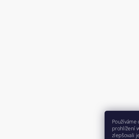
Používáme 
prohlížení 
zlepšovali 