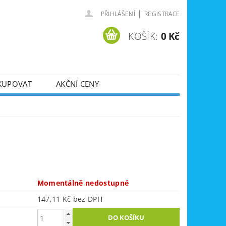
|
PŘIHLÁŠENÍ
REGISTRACE
KOŠÍK:
0 Kč
KUPOVAT
AKČNÍ CENY
SVÁŘEČKY
DLA
ZVEDÁKY
JE
ÚKLIDOVÁ TECHNIKA
Momentálně nedostupné
147,11 Kč bez DPH