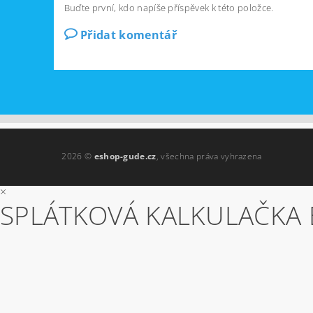
Buďte první, kdo napíše příspěvek k této položce.
Přidat komentář
2026 ©
eshop-gude.cz
, všechna práva vyhrazena
×
SPLÁTKOVÁ KALKULAČKA 