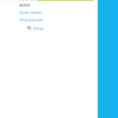
85905
Güde GmbH
Příslušenství
Dotaz