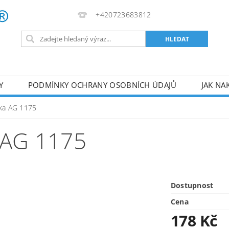
+420723683812
Y
PODMÍNKY OCHRANY OSOBNÍCH ÚDAJŮ
JAK NA
VA
AKUMULÁTOROVÉ NÁŘADÍ
PILY
TOPIDLA
ska AG 1175
U
KOMPRESORY
ZPRACOVÁNÍ DŘEVA
ČERPA
 AG 1175
RUČNÍ NÁŘADÍ
AKU NÁŘADÍ
STAVEBNÍ STRO
Dostupnost
Cena
178 Kč