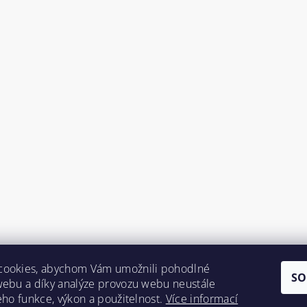
cookies, abychom Vám umožnili pohodlné
SO
webu a díky analýze provozu webu neustále
jeho funkce, výkon a použitelnost.
Více informací