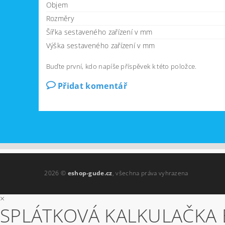
Objem
Rozměry
Šířka sestaveného zařízení v mm
Výška sestaveného zařízení v mm
Buďte první, kdo napíše příspěvek k této položce.
Přidat komentář
2026 ©
eshop-gude.cz
, všechna práva vyhrazena
×
SPLÁTKOVÁ KALKULAČKA 