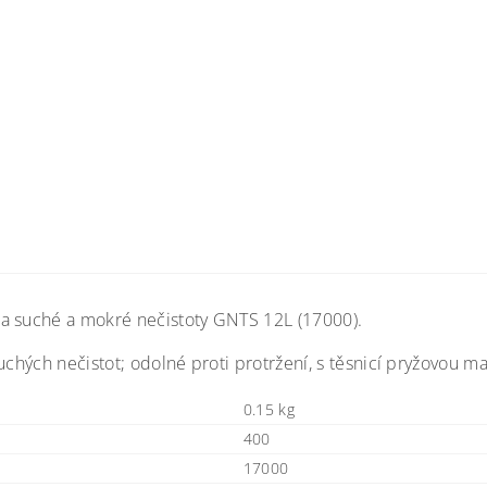
na suché a mokré nečistoty GNTS 12L (17000).
uchých nečistot; odolné proti protržení, s těsnicí pryžovou m
0.15 kg
400
17000