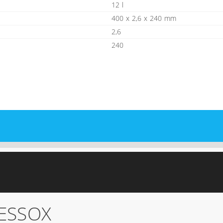
12 l
400 x 2,6 x 240 mm
2,6
240
ESSOX