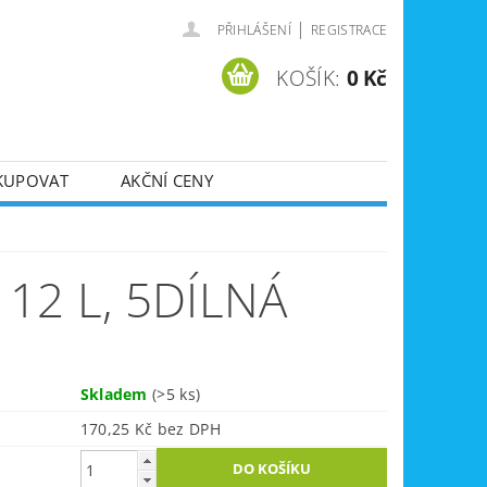
|
PŘIHLÁŠENÍ
REGISTRACE
KOŠÍK:
0 Kč
KUPOVAT
AKČNÍ CENY
SVÁŘEČKY
DLA
ZVEDÁKY
12 L, 5DÍLNÁ
JE
ÚKLIDOVÁ TECHNIKA
Skladem
(>5 ks)
170,25 Kč bez DPH