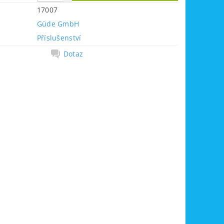
17007
Güde GmbH
Příslušenství
Dotaz