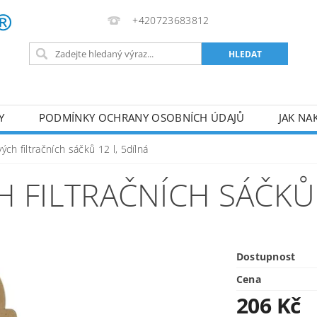
+420723683812
Y
PODMÍNKY OCHRANY OSOBNÍCH ÚDAJŮ
JAK NA
VA
AKUMULÁTOROVÉ NÁŘADÍ
PILY
TOPIDLA
ých filtračních sáčků 12 l, 5dílná
U
KOMPRESORY
ZPRACOVÁNÍ DŘEVA
ČERPA
 FILTRAČNÍCH SÁČKŮ 
RUČNÍ NÁŘADÍ
AKU NÁŘADÍ
STAVEBNÍ STRO
Dostupnost
Cena
206 Kč