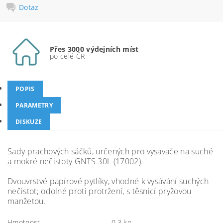
Dotaz
Přes 3000 výdejních míst
po celé ČR
POPIS
PARAMETRY
DISKUZE
Sady prachových sáčků, určených pro vysavače na suché
a mokré nečistoty GNTS 30L (17002).
Dvouvrstvé papírové pytlíky, vhodné k vysávání suchých
nečistot; odolné proti protržení, s těsnicí pryžovou
manžetou.
Hmotnost
0.3 kg