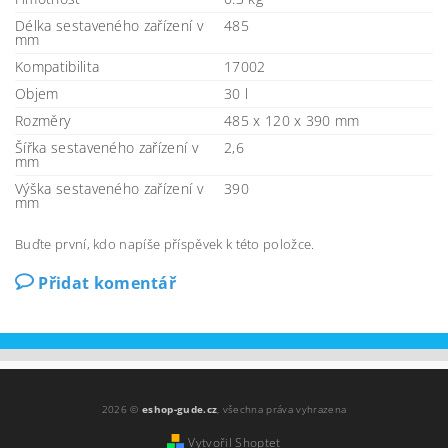
Délka sestaveného zařízení v
485
mm
Kompatibilita
17002
Objem
30 l
Rozměry
485 x 120 x 390 mm
Šířka sestaveného zařízení v
2,6
mm
Výška sestaveného zařízení v
390
mm
Buďte první, kdo napíše příspěvek k této položce.
Přidat komentář
2026 ©
eshop-gude.cz
, všechna práva vyhrazena
Vytvořil Shoptet