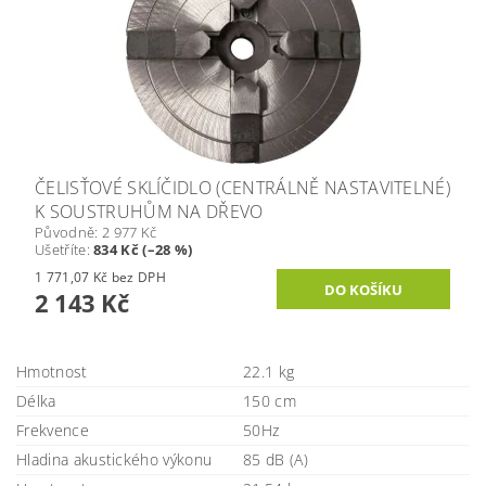
ČELISŤOVÉ SKLÍČIDLO (CENTRÁLNĚ NASTAVITELNÉ)
K SOUSTRUHŮM NA DŘEVO
Původně:
2 977 Kč
Ušetříte
:
834 Kč (–28 %)
1 771,07 Kč bez DPH
2 143 Kč
Hmotnost
22.1 kg
Délka
150 cm
Frekvence
50Hz
Hladina akustického výkonu
85 dB (A)