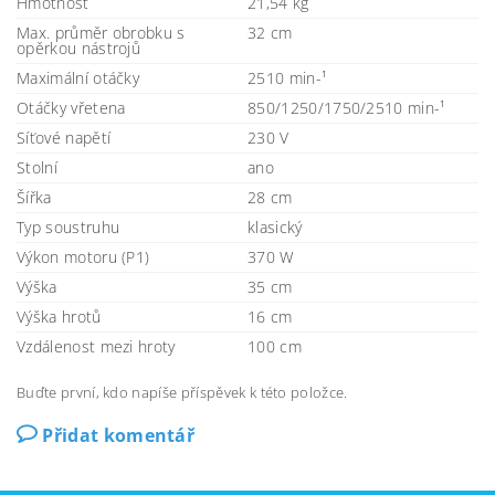
Hmotnost
21,54 kg
Max. průměr obrobku s
32 cm
opěrkou nástrojů
Maximální otáčky
2510 min-¹
Otáčky vřetena
850/1250/1750/2510 min-¹
Síťové napětí
230 V
Stolní
ano
Šířka
28 cm
Typ soustruhu
klasický
Výkon motoru (P1)
370 W
Výška
35 cm
Výška hrotů
16 cm
Vzdálenost mezi hroty
100 cm
Buďte první, kdo napíše příspěvek k této položce.
Přidat komentář