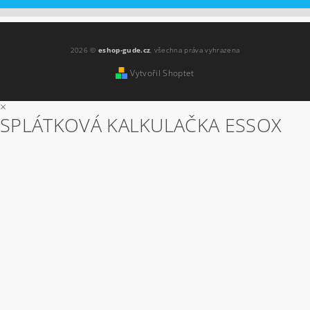
2026 ©
eshop-gude.cz
, všechna práva vyhrazena
Vytvořil Shoptet
×
SPLÁTKOVÁ KALKULAČKA ESSOX