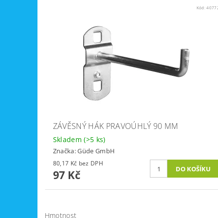
Kód:
4077
ZÁVĚSNÝ HÁK PRAVOÚHLÝ 90 MM
Skladem
(>5 ks)
Značka:
Güde GmbH
80,17 Kč bez DPH
97 Kč
Hmotnost