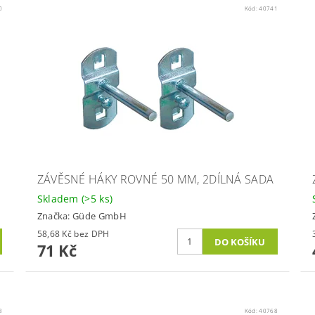
0
Kód:
40741
ZÁVĚSNÉ HÁKY ROVNÉ 50 MM, 2DÍLNÁ SADA
Skladem
(>5 ks)
Značka:
Güde GmbH
58,68 Kč bez DPH
71 Kč
3
Kód:
40768