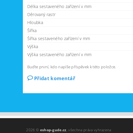
Délka sestaveného zařízení v mm
Děrovaný rastr
Hloubka
Šířka
Šířka sestaveného zařízení v mm
Výška
Výška sestaveného zařízení v mm
Buďte první, kdo napíše příspěvek k této položce.
Přidat komentář
2026 ©
eshop-gude.cz
, všechna práva vyhrazena