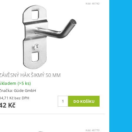
Kód:
40742
ZÁVĚSNÝ HÁK ŠIKMÝ 50 MM
Skladem
(>5 ks)
Značka:
Güde GmbH
34,71 Kč bez DPH
42 Kč
Kód:
40770