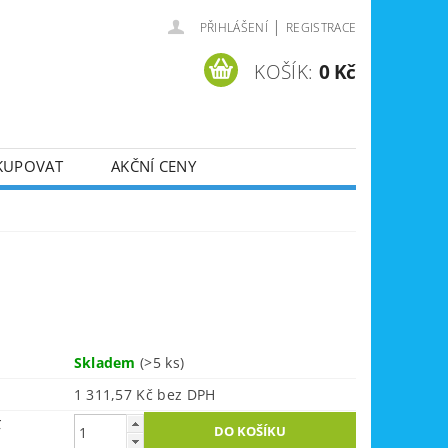
|
PŘIHLÁŠENÍ
REGISTRACE
KOŠÍK:
0 Kč
KUPOVAT
AKČNÍ CENY
SVÁŘEČKY
DLA
ZVEDÁKY
JE
ÚKLIDOVÁ TECHNIKA
Skladem
(>5 ks)
1 311,57 Kč bez DPH
č