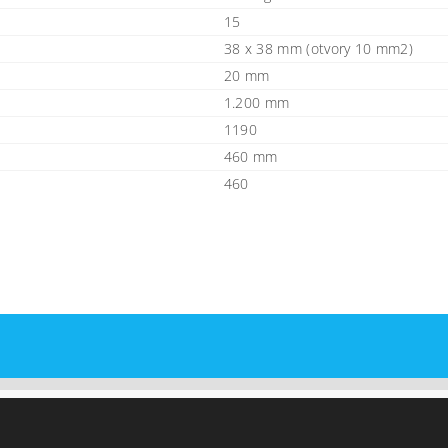
15
38 x 38 mm (otvory 10 mm2)
20 mm
1.200 mm
1190
460 mm
460