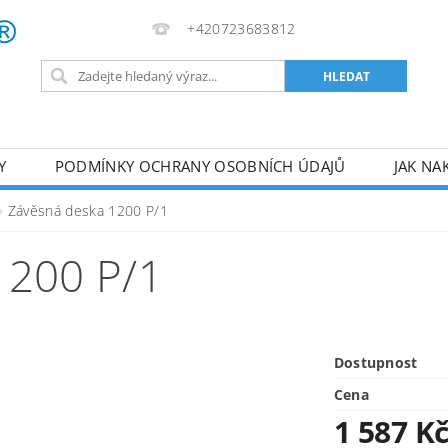
+420723683812
Y
PODMÍNKY OCHRANY OSOBNÍCH ÚDAJŮ
JAK NA
VA
AKUMULÁTOROVÉ NÁŘADÍ
PILY
TOPIDLA
Závěsná deska 1200 P/1
U
KOMPRESORY
ZPRACOVÁNÍ DŘEVA
ČERPA
200 P/1
RUČNÍ NÁŘADÍ
AKU NÁŘADÍ
STAVEBNÍ STRO
Dostupnost
Cena
1 587 K