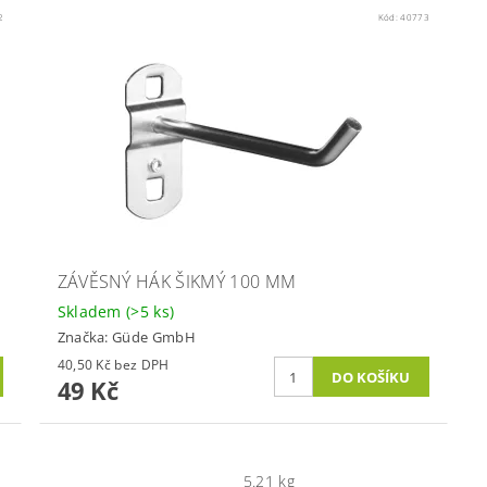
2
Kód:
40773
ZÁVĚSNÝ HÁK ŠIKMÝ 100 MM
Skladem
(>5 ks)
Značka:
Güde GmbH
40,50 Kč bez DPH
49 Kč
5.21 kg