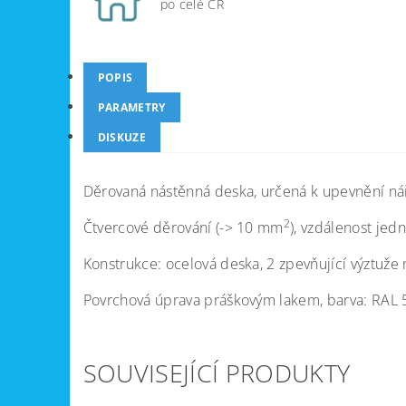
po celé ČR
POPIS
PARAMETRY
DISKUZE
Děrovaná nástěnná deska, určená k upevnění nář
2
Čtvercové děrování (-> 10 mm
), vzdálenost jed
Konstrukce: ocelová deska, 2 zpevňující výztuže 
Povrchová úprava práškovým lakem, barva: RAL 
SOUVISEJÍCÍ PRODUKTY