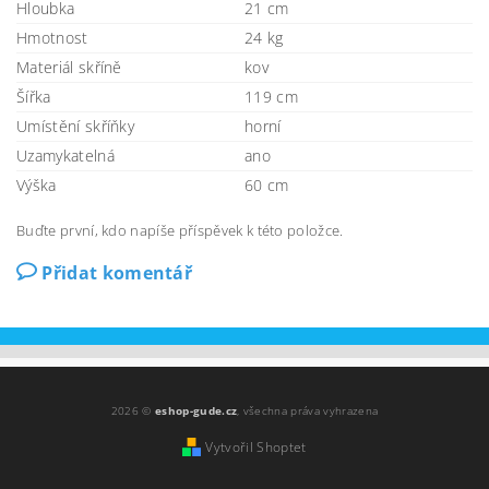
Hloubka
21 cm
Hmotnost
24 kg
Materiál skříně
kov
Šířka
119 cm
Umístění skříňky
horní
Uzamykatelná
ano
Výška
60 cm
Buďte první, kdo napíše příspěvek k této položce.
Přidat komentář
2026 ©
eshop-gude.cz
, všechna práva vyhrazena
Vytvořil Shoptet