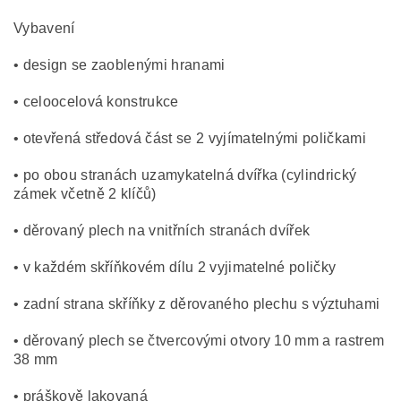
Vybavení
• design se zaoblenými hranami
• celoocelová konstrukce
• otevřená středová část se 2 vyjímatelnými poličkami
• po obou stranách uzamykatelná dvířka (cylindrický
zámek včetně 2 klíčů)
• děrovaný plech na vnitřních stranách dvířek
• v každém skříňkovém dílu 2 vyjimatelné poličky
• zadní strana skříňky z děrovaného plechu s výztuhami
• děrovaný plech se čtvercovými otvory 10 mm a rastrem
38 mm
• práškově lakovaná