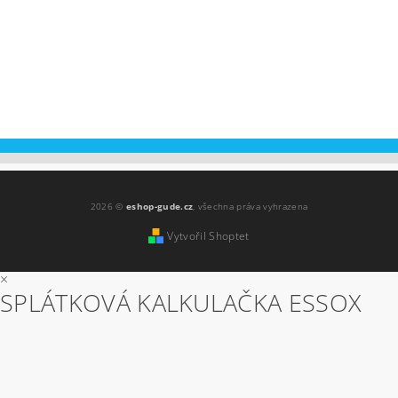
2026 ©
eshop-gude.cz
, všechna práva vyhrazena
Vytvořil Shoptet
×
SPLÁTKOVÁ KALKULAČKA ESSOX